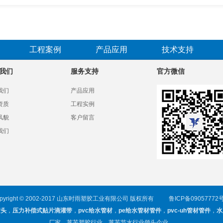
工程案例
产品应用
技术支持
我们
服务支持
官方微信
我们
产品应用
资质
工程实例
风貌
客户留言
我们
opyright © 2002-2017 山东时雨塑胶工业有限公司 版权所有
鲁ICP备09057772号
喷头
，
压力补偿式贴片滴灌带
，
pvc给水管材
，
pe给水管材管件
，
pvc-uh管材管件
，
水
厂家，莱芜塑胶行业、莱芜节水行业领头企业。