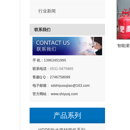
行业新闻
联系我们
智能灌
手 机：13963451995
联系电话
：0531-5875865
客服Q Q
：
2746758099
电子邮箱
：
sdshiyusujiao@163.com
官方网站
：
www.shiyusj.com
产品系列
HDPE给水管材管件系列