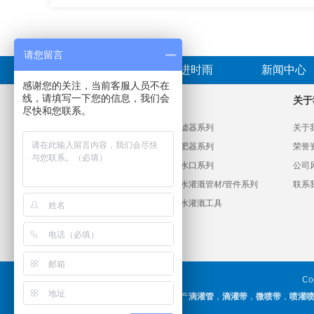
请您留言
首页
走进时雨
新闻中心
感谢您的关注，当前客服人员不在
线，请填写一下您的信息，我们会
产品分类
关于
尽快和您联系。
PVC给水管材管件系列
过滤器系列
关于
HDPE给水管材管件系列
施肥器系列
荣誉
滴灌系列
出水口系列
公司
微喷喷灌系列
节水灌溉管材/管件系列
联系
大田喷灌系列
节水灌溉工具
C
山东时雨塑胶工业有限公司主要生产
滴灌管
，
滴灌带
，
微喷带
，
喷灌