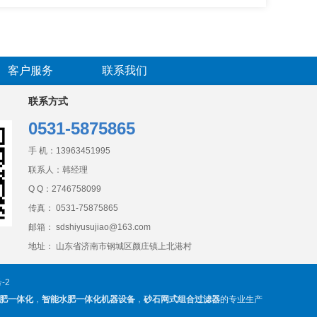
客户服务
联系我们
联系方式
0531-5875865
手 机：
13963451995
联系人：韩经理
Q Q：
2746758099
传真： 0531-75875865
邮箱： sdshiyusujiao@163.com
地址： 山东省济南市钢城区颜庄镇上北港村
-2
肥一体化
，
智能水肥一体化机器设备
，
砂石网式组合过滤器
的专业生产