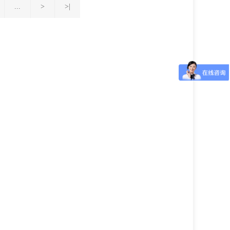
...
>
>|