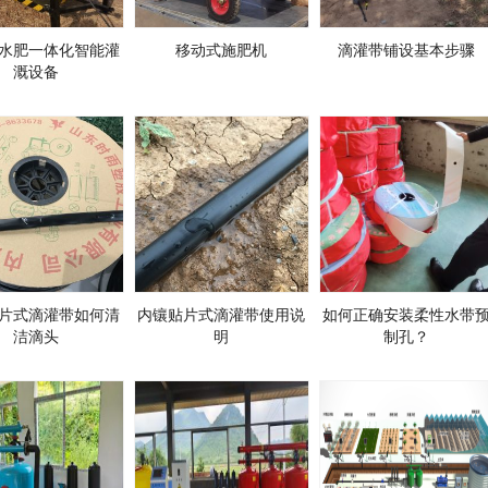
水肥一体化智能灌
移动式施肥机
滴灌带铺设基本步骤
溉设备
片式滴灌带如何清
内镶贴片式滴灌带使用说
如何正确安装柔性水带
洁滴头
明
制孔？