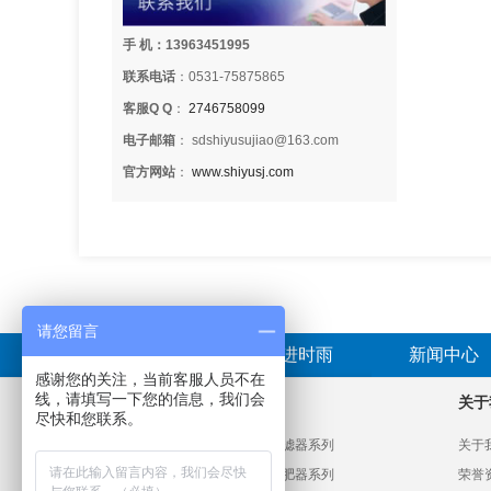
手 机：13963451995
联系电话
：0531-75875865
客服Q Q
：
2746758099
电子邮箱
： sdshiyusujiao@163.com
官方网站
：
www.shiyusj.com
请您留言
首页
走进时雨
新闻中心
感谢您的关注，当前客服人员不在
线，请填写一下您的信息，我们会
产品分类
关于
尽快和您联系。
PVC给水管材管件系列
过滤器系列
关于
HDPE给水管材管件系列
施肥器系列
荣誉