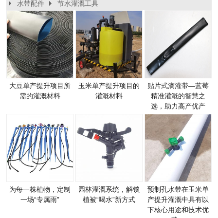
水带配件
节水灌溉工具
预制孔水带正确铺设方法
2025-06-06
大豆单产提升项目所需的灌溉材料
2025-10-27
大豆单产提升项目所
玉米单产提升项目的
贴片式滴灌带—蓝莓
需的灌溉材料
灌溉材料
精准灌溉的智慧之
选，助力高产优产
为每一株植物，定制
园林灌溉系统，解锁
预制孔水带在玉米单
一场“专属雨”
植被“喝水”新方式
产提升灌溉中具有以
下核心用途和技术优