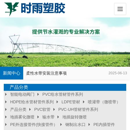
预制孔水带正确铺设方法
2025-06-06
大豆单产提升项目所需的灌溉材料
2025-10-27
预制孔水带在玉米单产提升灌溉中具有
2025-09-23
以下核心用途和技术优势：
PVC给水管材安装与维护
2025-06-15
柔性水带滴灌带安装前准备事项
2025-06-14
新闻中心
柔性水带安装注意事项
2025-06-13
移动式水肥一体化智能灌溉设备
2025-06-11
产品分类
智能电动阀门
PVC给水管材管件系列
移动式施肥机
2025-06-09
HDPE给水管材管件系列
LDPE管材
喷灌带（微喷带）
产品分类
PVC软管
PVC-UH管材管件系列
滴灌带铺设基本步骤
2025-06-08
地插雾化微喷
输水带
地插旋转微喷
滴灌带安装后如何检查是否漏水？
PE外连接管件(快接管件）
钢制出水口
PE内插管件
2025-06-07