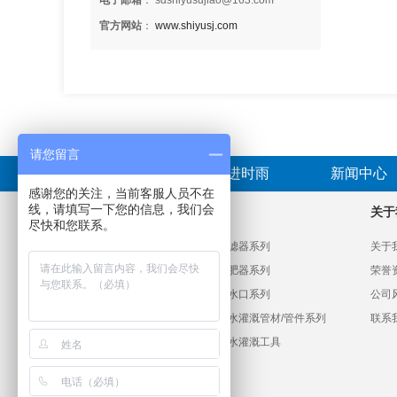
电子邮箱
： sdshiyusujiao@163.com
官方网站
：
www.shiyusj.com
请您留言
首页
走进时雨
新闻中心
感谢您的关注，当前客服人员不在
线，请填写一下您的信息，我们会
产品分类
关于
尽快和您联系。
PVC给水管材管件系列
过滤器系列
关于
HDPE给水管材管件系列
施肥器系列
荣誉
滴灌系列
出水口系列
公司
微喷喷灌系列
节水灌溉管材/管件系列
联系
大田喷灌系列
节水灌溉工具