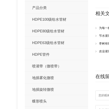
产品分类
相关
HDPE100级给水管材
为每一
HDPE80级给水管材
节水灌
HDPE63级给水管材
枣树有
农业灌
HDPE管件
喷灌带（微喷带）
在线
地插雾化微喷
地插旋转微喷
蝶形喷头