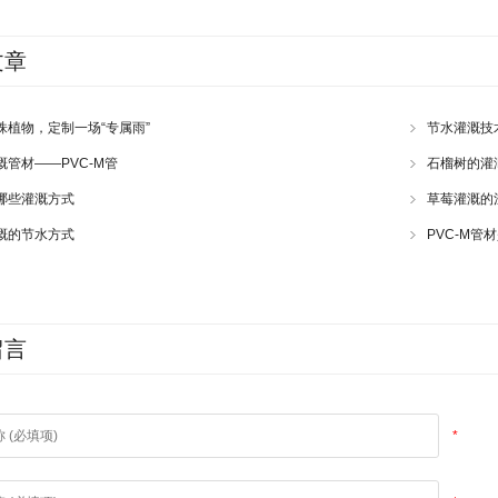
文章
株植物，定制一场“专属雨”
节水灌溉技
溉管材——PVC-M管
石榴树的灌
哪些灌溉方式
草莓灌溉的
溉的节水方式
PVC-M管
留言
*