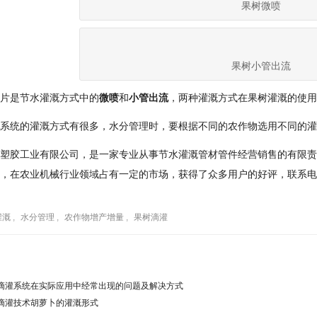
果树微喷
果树小管出流
片是节水灌溉方式中的
微喷
和
小管出流
，两种灌溉方式在果树灌溉的使用
系统的灌溉方式有很多，水分管理时，要根据不同的农作物选用不同的灌
塑胶工业有限公司，是一家专业从事节水灌溉管材管件经营销售的有限责
，在农业机械行业领域占有一定的市场，获得了众多用户的好评，联系电话：1
灌溉
,
水分管理
,
农作物增产增量
,
果树滴灌
滴灌系统在实际应用中经常出现的问题及解决方式
滴灌技术胡萝卜的灌溉形式