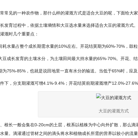
常常见的一种农作物，那什么样的灌溉方式是适合大豆的呢，下面给大家
长发育过程中，依据土壤墒情和大豆选水量来选择适合大豆的灌溉方式。
灌溉时几个重要点：
前耗水量占整个成长期需水量的10%左右。开花结荚期为60%-70%，鼓粒期
大豆成长发育的土壤水分，为土壤田间最大持水量的65%-70%。开花、
期为75%-85%，也就是说田地里一直有水分的输送。当低于65%时，应
下，分支期灌溉可增4.1%-9.4%；开花结荚前期灌溉增产12.0%-27.6%
大豆的灌溉方式
、根长一般会集在0-20cm的土层，根系以植株为中心向外扩散，那么滴
水量。滴灌通过管材之间的滴头将水和植物成长所需的营养以较小的流量