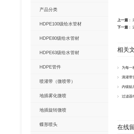
产品分类
上一篇
：
HDPE100级给水管材
下一篇
：
HDPE80级给水管材
相关
HDPE63级给水管材
HDPE管件
为每一
滴灌带
喷灌带（微喷带）
内镶贴
地插雾化微喷
过滤器
地插旋转微喷
蝶形喷头
在线