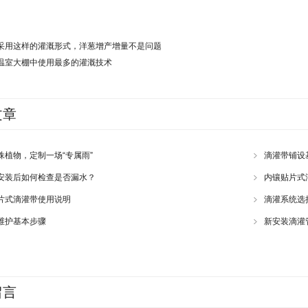
采用这样的灌溉形式，洋葱增产增量不是问题
温室大棚中使用最多的灌溉技术
文章
株植物，定制一场“专属雨”
滴灌带铺设
安装后如何检查是否漏水？
内镶贴片式
片式滴灌带使用说明
滴灌系统选
维护基本步骤
新安装滴灌
留言