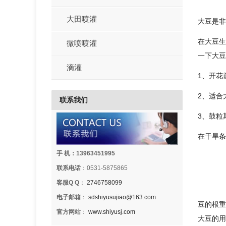
大田喷灌
大豆是非
在大豆生
微喷喷灌
一下大豆
滴灌
1、开花
2、适合
联系我们
3、鼓粒
在干旱条件
手 机：13963451995
联系电话
：0531-5875865
客服Q Q
：
2746758099
电子邮箱
：
sdshiyusujiao@163.com
豆的根重
官方网站
：
www.shiyusj.com
大豆的用