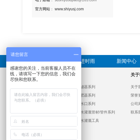
电子邮箱
： sdshiyusujiao@163.com
官方网站
：
www.shiyusj.com
请您留言
首页
走进时雨
新闻中心
感谢您的关注，当前客服人员不在
线，请填写一下您的信息，我们会
产品分类
关于
尽快和您联系。
PVC给水管材管件系列
过滤器系列
关于
HDPE给水管材管件系列
施肥器系列
荣誉
滴灌系列
出水口系列
公司
微喷喷灌系列
节水灌溉管材/管件系列
联系
大田喷灌系列
节水灌溉工具