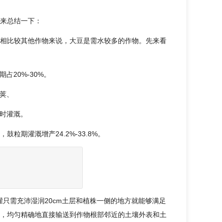
来总结一下：
相比较其他作物来说，大豆是需水较多的作物。先来看
占20%-30%。
结荚、
及时灌溉。
，鼓粒期灌溉增产24.2%-33.8%。
灌只需充沛湿润20cm土层和植株一侧的地方就能够满足
，均匀精确地直接输送到作物根部邻近的土壤外表和土