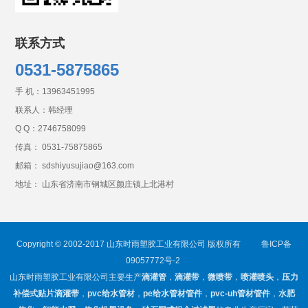
联系方式
0531-5875865
手 机：
13963451995
联系人：韩经理
Q Q：
2746758099
传真： 0531-75875865
邮箱： sdshiyusujiao@163.com
地址： 山东省济南市钢城区颜庄镇上北港村
Copyright © 2002-2017 山东时雨塑胶工业有限公司 版权所有
鲁ICP备
09057772号-2
山东时雨塑胶工业有限公司主要生产
滴灌管
，
滴灌带
，
微喷带
，
喷灌喷头
，
压力
补偿式贴片滴灌带
，
pvc给水管材
，
pe给水管材管件
，
pvc-uh管材管件
，
水肥