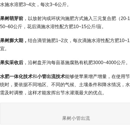
水施水溶肥3~4次，每次3~6公斤。
果树萌芽前
，以放射沟或环状沟施肥方式施入三元复合肥（20-10
50~60公斤，花后滴施水溶性配方肥10~15公斤/亩。
果树膨大期，
结合滴管施肥1~2次，每次滴施水溶性配方肥10~1
宜。
果实采收后
，沿树盘开沟每亩基施腐熟有机肥3000~4000公斤
水肥一体化技术
和
小管出流技术
能够使苹果增产增量，在使用节
统时，要依据不同地区、不同的气候、土壤条件和降水情况，水
需及时调整，这样才能发挥出节水灌溉最大的优点。
果树小管出流