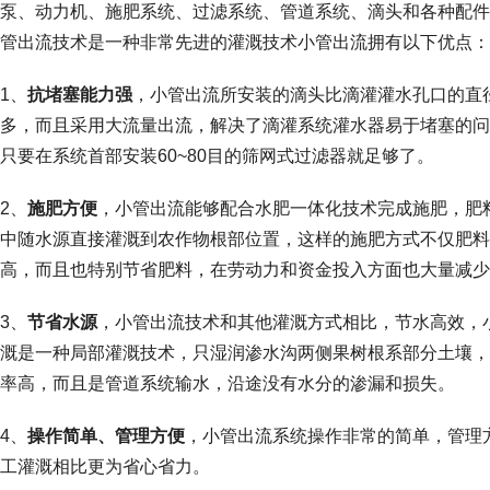
泵、动力机、施肥系统、过滤系统、管道系统、滴头和各种配件
管出流技术是一种非常先进的灌溉技术小管出流拥有以下优点：
1、
抗堵塞能力强
，小管出流所安装的滴头比滴灌灌水孔口的直
多，而且采用大流量出流，解决了滴灌系统灌水器易于堵塞的问
只要在系统首部安装60~80目的筛网式过滤器就足够了。
2、
施肥方便
，小管出流能够配合水肥一体化技术完成施肥，肥
中随水源直接灌溉到农作物根部位置，这样的施肥方式不仅肥料
高，而且也特别节省肥料，在劳动力和资金投入方面也大量减少
3、
节省水源
，小管出流技术和其他灌溉方式相比，节水高效，
溉是一种局部灌溉技术，只湿润渗水沟两侧果树根系部分土壤，
率高，而且是管道系统输水，沿途没有水分的渗漏和损失。
4、
操作简单、管理方便
，小管出流系统操作非常的简单，管理
工灌溉相比更为省心省力。