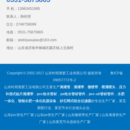
手 机：
13963451995
联系人：韩经理
Q Q：
2746758099
传真： 0531-75875865
邮箱： sdshiyusujiao@163.com
地址： 山东省济南市钢城区颜庄镇上北港村
Copyright © 2002-2017 山东时雨塑胶工业有限公司 版权所有
鲁ICP备
09057772号-2
山东时雨塑胶工业有限公司主要生产
滴灌管
，
滴灌带
，
微喷带
，
喷灌喷头
，
压力
补偿式贴片滴灌带
，
pvc给水管材
，
pe给水管材管件
，
pvc-uh管材管件
，
水肥
一体化
，
智能水肥一体化机器设备
，
砂石网式组合过滤器
的专业生产厂家，莱芜
塑胶行业、莱芜节水行业领头企业。
山东pvc管生产厂家 | 山东pe管生产厂家 | 山东微喷带生产厂家 | 山东滴灌管生产
厂家 | 山东莱芜节水器材生产厂家