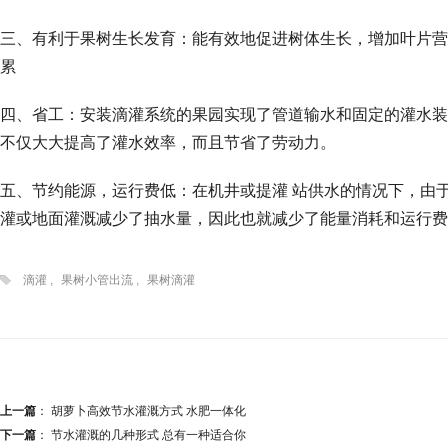
三、有利于果树生长发育：能有效地促进树体生长，增加叶片营
累
四、省工：安装滴灌系统的果园实现了管道输水和固定的灌水装
不仅大大提高了灌水效率，而且节省了劳动力。
五、节约能源，运行费低：在机井或提灌 站供水的情况下，由
灌或地面灌溉减少了抽水量，因此也就减少了能量消耗和运行费
滴灌
,
果树小管出流
,
果树滴灌
上一篇
：
胡萝卜高效节水灌溉方式 水肥一体化
下一篇
：
节水灌溉的几种形式 总有一种适合你