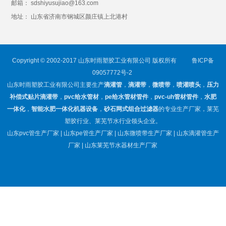
邮箱： sdshiyusujiao@163.com
地址： 山东省济南市钢城区颜庄镇上北港村
Copyright © 2002-2017 山东时雨塑胶工业有限公司 版权所有
鲁ICP备
09057772号-2
山东时雨塑胶工业有限公司主要生产
滴灌管
，
滴灌带
，
微喷带
，
喷灌喷头
，
压力
补偿式贴片滴灌带
，
pvc给水管材
，
pe给水管材管件
，
pvc-uh管材管件
，
水肥
一体化
，
智能水肥一体化机器设备
，
砂石网式组合过滤器
的专业生产厂家，莱芜
塑胶行业、莱芜节水行业领头企业。
山东pvc管生产厂家 | 山东pe管生产厂家 | 山东微喷带生产厂家 | 山东滴灌管生产
厂家 | 山东莱芜节水器材生产厂家