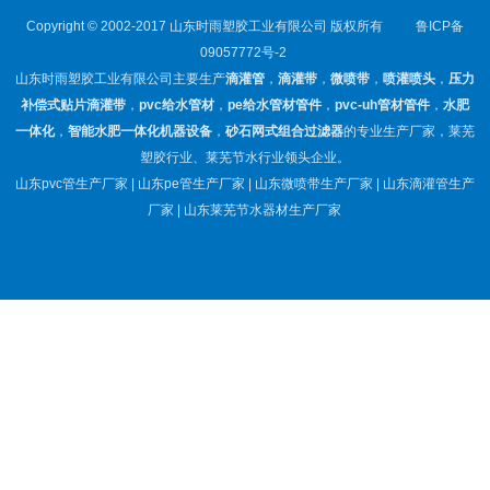
Copyright © 2002-2017 山东时雨塑胶工业有限公司 版权所有
鲁ICP备
09057772号-2
山东时雨塑胶工业有限公司主要生产
滴灌管
，
滴灌带
，
微喷带
，
喷灌喷头
，
压力
补偿式贴片滴灌带
，
pvc给水管材
，
pe给水管材管件
，
pvc-uh管材管件
，
水肥
一体化
，
智能水肥一体化机器设备
，
砂石网式组合过滤器
的专业生产厂家，莱芜
塑胶行业、莱芜节水行业领头企业。
山东pvc管生产厂家 | 山东pe管生产厂家 | 山东微喷带生产厂家 | 山东滴灌管生产
厂家 | 山东莱芜节水器材生产厂家