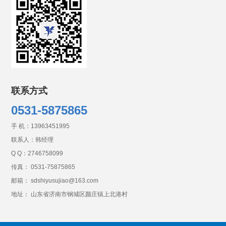
滴灌带铺设基本
滴灌带安装后如何检查
内镶贴片式滴灌带如何
内镶贴片式滴灌带使
滴灌系统选择关键
过滤器维护基本
联系方式
0531-5875865
手 机：
13963451995
联系人：韩经理
Q Q：
2746758099
传真： 0531-75875865
邮箱： sdshiyusujiao@163.com
地址： 山东省济南市钢城区颜庄镇上北港村