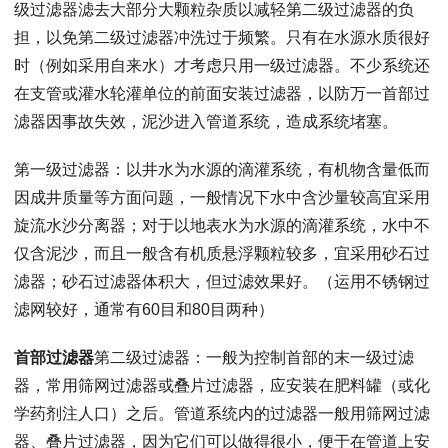
级过滤器滤去大部分大颗粒杂质以减轻第二级过滤器的负
担，以免第二级过滤器冲洗过于频繁。只有在水源水质很好
时（例如采用自来水）才考虑只用一级过滤器。不少系统还
在支管或灌水轮灌单位的前面安装过滤器，以防万一首部过
滤器因事故失效，泥沙进入管道系统，造成系统堵塞。
第一级过滤器：以井水为水源的滴灌系统，有机物含量低而
因成井质量等方面问题，一般情况下水中含沙量较高宜采用
旋流水沙分离器；对于以地表水为水源的滴灌系统，水中不
仅含泥沙，而且一般含有机质悬浮颗粒较多，宜采用砂石过
滤器；砂石过滤器体积大，但过滤效果好。（运用不锈钢过
滤网较好，通常有60目和80目两种）
首部过滤器
第二级过滤器：一般为控制首部的末一级过滤
器，常用筛网过滤器或叠片过滤器，应安装在肥料罐（或化
学药剂注人口）之后。管道系统内的过滤器一般用筛网过滤
器、叠片过滤器，因为它们可以做得很小，便于在管道上安