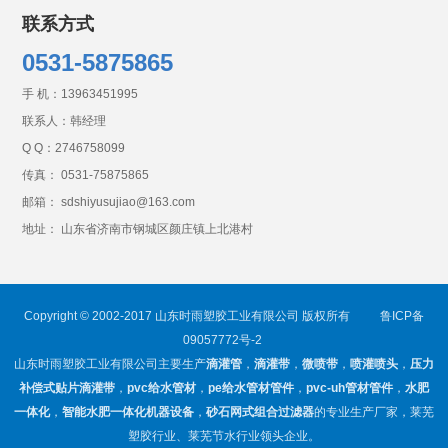
联系方式
0531-5875865
手 机：
13963451995
联系人：韩经理
Q Q：
2746758099
传真： 0531-75875865
邮箱： sdshiyusujiao@163.com
地址： 山东省济南市钢城区颜庄镇上北港村
Copyright © 2002-2017 山东时雨塑胶工业有限公司 版权所有
鲁ICP备
09057772号-2
山东时雨塑胶工业有限公司主要生产
滴灌管
，
滴灌带
，
微喷带
，
喷灌喷头
，
压力
补偿式贴片滴灌带
，
pvc给水管材
，
pe给水管材管件
，
pvc-uh管材管件
，
水肥
一体化
，
智能水肥一体化机器设备
，
砂石网式组合过滤器
的专业生产厂家，莱芜
塑胶行业、莱芜节水行业领头企业。