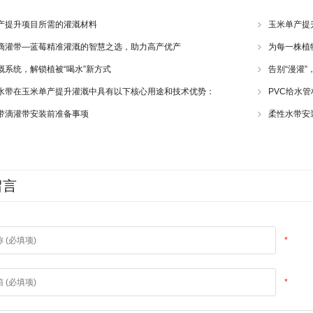
产提升项目所需的灌溉材料
玉米单产提
滴灌带—蓝莓精准灌溉的智慧之选，助力高产优产
为每一株植
溉系统，解锁植被“喝水”新方式
告别“漫灌”
水带在玉米单产提升灌溉中具有以下核心用途和技术优势：
PVC给水
带滴灌带安装前准备事项
柔性水带安
留言
*
*