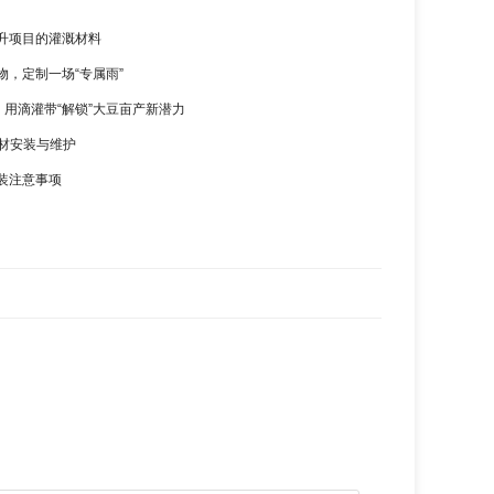
升项目的灌溉材料
物，定制一场“专属雨”
，用滴灌带“解锁”大豆亩产新潜力
管材安装与维护
装注意事项