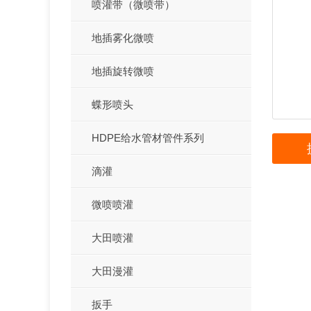
喷灌带（微喷带）
地插雾化微喷
地插旋转微喷
蝶形喷头
HDPE给水管材管件系列
滴灌
微喷喷灌
大田喷灌
大田漫灌
扳手