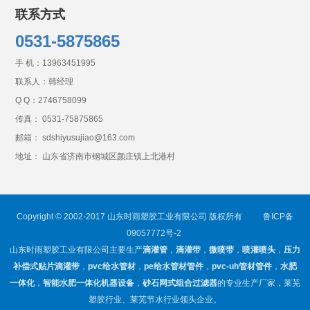
联系方式
0531-5875865
手 机：
13963451995
联系人：韩经理
Q Q：
2746758099
传真： 0531-75875865
邮箱： sdshiyusujiao@163.com
地址： 山东省济南市钢城区颜庄镇上北港村
Copyright © 2002-2017 山东时雨塑胶工业有限公司 版权所有
鲁ICP备
09057772号-2
山东时雨塑胶工业有限公司主要生产
滴灌管
，
滴灌带
，
微喷带
，
喷灌喷头
，
压力
补偿式贴片滴灌带
，
pvc给水管材
，
pe给水管材管件
，
pvc-uh管材管件
，
水肥
一体化
，
智能水肥一体化机器设备
，
砂石网式组合过滤器
的专业生产厂家，莱芜
塑胶行业、莱芜节水行业领头企业。