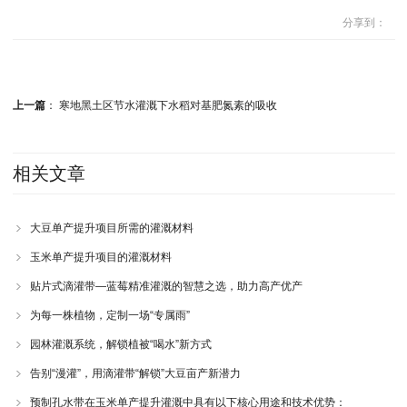
分享到：
上一篇
：
寒地黑土区节水灌溉下水稻对基肥氮素的吸收
相关文章
大豆单产提升项目所需的灌溉材料
玉米单产提升项目的灌溉材料
贴片式滴灌带—蓝莓精准灌溉的智慧之选，助力高产优产
为每一株植物，定制一场“专属雨”
园林灌溉系统，解锁植被“喝水”新方式
告别“漫灌”，用滴灌带“解锁”大豆亩产新潜力
预制孔水带在玉米单产提升灌溉中具有以下核心用途和技术优势：