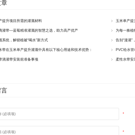
文章
产提升项目所需的灌溉材料
玉米单产提
滴灌带—蓝莓精准灌溉的智慧之选，助力高产优产
为每一株植
溉系统，解锁植被“喝水”新方式
告别“漫灌”
水带在玉米单产提升灌溉中具有以下核心用途和技术优势：
PVC给水
带滴灌带安装前准备事项
柔性水带安
留言
*
*