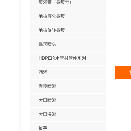
喷灌带（微喷带）
地插雾化微喷
地插旋转微喷
蝶形喷头
HDPE给水管材管件系列
滴灌
微喷喷灌
大田喷灌
大田漫灌
扳手