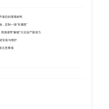
升项目的灌溉材料
物，定制一场“专属雨”
，用滴灌带“解锁”大豆亩产新潜力
管材安装与维护
装注意事项