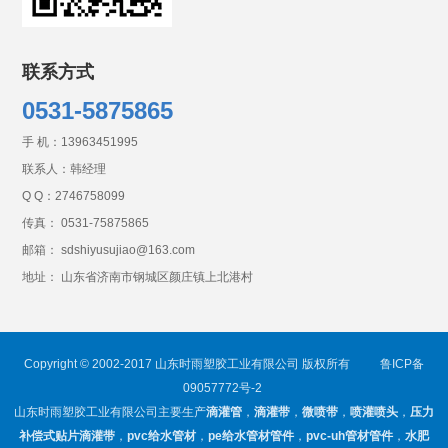
联系方式
0531-5875865
手 机：
13963451995
联系人：韩经理
Q Q：
2746758099
传真： 0531-75875865
邮箱： sdshiyusujiao@163.com
地址： 山东省济南市钢城区颜庄镇上北港村
Copyright © 2002-2017 山东时雨塑胶工业有限公司 版权所有
鲁ICP备
09057772号-2
山东时雨塑胶工业有限公司主要生产
滴灌管
，
滴灌带
，
微喷带
，
喷灌喷头
，
压力
补偿式贴片滴灌带
，
pvc给水管材
，
pe给水管材管件
，
pvc-uh管材管件
，
水肥