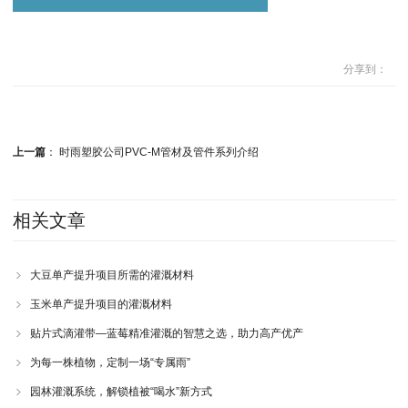
分享到：
上一篇
：
时雨塑胶公司PVC-M管材及管件系列介绍
相关文章
大豆单产提升项目所需的灌溉材料
玉米单产提升项目的灌溉材料
贴片式滴灌带—蓝莓精准灌溉的智慧之选，助力高产优产
为每一株植物，定制一场“专属雨”
园林灌溉系统，解锁植被“喝水”新方式