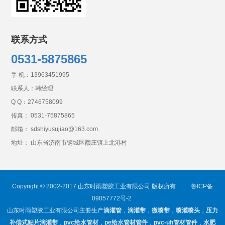
联系方式
0531-5875865
手 机：
13963451995
联系人：韩经理
Q Q：
2746758099
传真： 0531-75875865
邮箱： sdshiyusujiao@163.com
地址： 山东省济南市钢城区颜庄镇上北港村
Copyright © 2002-2017 山东时雨塑胶工业有限公司 版权所有
鲁ICP备
09057772号-2
山东时雨塑胶工业有限公司主要生产
滴灌管
，
滴灌带
，
微喷带
，
喷灌喷头
，
压力
补偿式贴片滴灌带
，
pvc给水管材
，
pe给水管材管件
，
pvc-uh管材管件
，
水肥