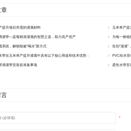
文章
产提升项目所需的灌溉材料
玉米单产提
滴灌带—蓝莓精准灌溉的智慧之选，助力高产优产
为每一株植
溉系统，解锁植被“喝水”新方式
告别“漫灌”
水带在玉米单产提升灌溉中具有以下核心用途和技术优势：
PVC给水
带滴灌带安装前准备事项
柔性水带安
留言
*