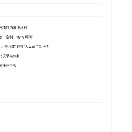
升项目的灌溉材料
物，定制一场“专属雨”
，用滴灌带“解锁”大豆亩产新潜力
管材安装与维护
装注意事项