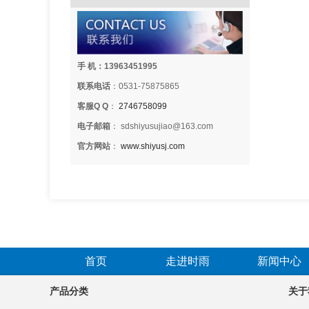
手 机：13963451995
联系电话
：0531-75875865
客服Q Q
：
2746758099
电子邮箱
： sdshiyusujiao@163.com
官方网站
：
www.shiyusj.com
首页
走进时雨
新闻中心
产品分类
关于