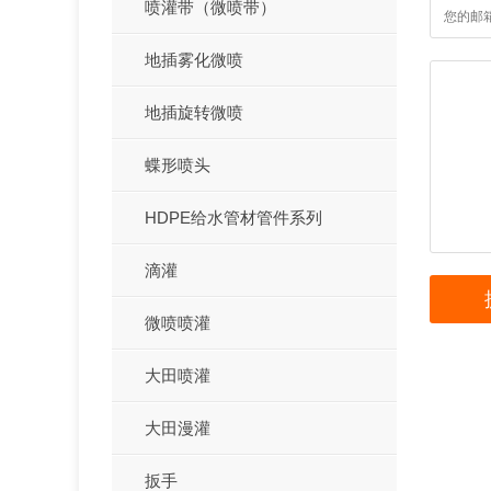
喷灌带（微喷带）
地插雾化微喷
地插旋转微喷
蝶形喷头
HDPE给水管材管件系列
滴灌
微喷喷灌
大田喷灌
大田漫灌
扳手