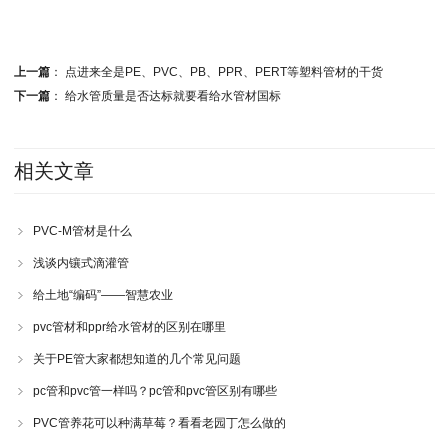
上一篇
：
点进来全是PE、PVC、PB、PPR、PERT等塑料管材的干货
下一篇
：
给水管质量是否达标就要看给水管材国标
相关文章
PVC-M管材是什么
浅谈内镶式滴灌管
给土地“编码”——智慧农业
pvc管材和ppr给水管材的区别在哪里
关于PE管大家都想知道的几个常见问题
pc管和pvc管一样吗？pc管和pvc管区别有哪些
PVC管养花可以种满草莓？看看老园丁怎么做的