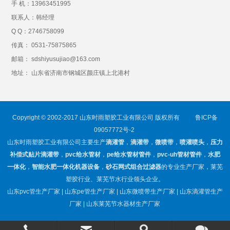
手 机：
13963451995
联系人：韩经理
Q Q：
2746758099
传真： 0531-75875865
邮箱： sdshiyusujiao@163.com
地址： 山东省济南市钢城区颜庄镇上北港村
Copyright © 2002-2017 山东时雨塑胶工业有限公司 版权所有
鲁ICP备
09057772号-2
山东时雨塑胶工业有限公司主要生产
滴灌管
，
滴灌带
，
微喷带
，
喷灌喷头
，
压力
补偿式贴片滴灌带
，
pvc给水管材
，
pe给水管材管件
，
pvc-uh管材管件
，
水肥
一体化
，
智能水肥一体化机器设备
，
砂石网式组合过滤器
的专业生产厂家，莱芜
塑胶行业、莱芜节水行业领头企业。
山东pvc管生产厂家 | 山东pe管生产厂家 | 山东微喷带生产厂家 | 山东滴灌管生产
厂家 | 山东莱芜节水器材生产厂家