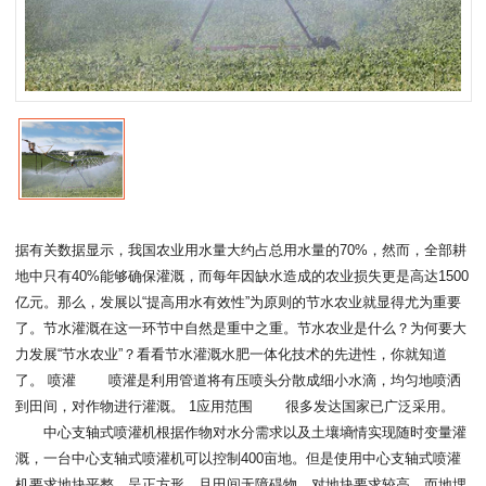
据有关数据显示，我国农业用水量大约占总用水量的70%，然而，全部耕
地中只有40%能够确保灌溉，而每年因缺水造成的农业损失更是高达1500
亿元。那么，发展以“提高用水有效性”为原则的节水农业就显得尤为重要
了。节水灌溉在这一环节中自然是重中之重。节水农业是什么？为何要大
力发展“节水农业”？看看节水灌溉水肥一体化技术的先进性，你就知道
了。 喷灌 喷灌是利用管道将有压喷头分散成细小水滴，均匀地喷洒
到田间，对作物进行灌溉。 1应用范围 很多发达国家已广泛采用。
中心支轴式喷灌机根据作物对水分需求以及土壤墒情实现随时变量灌
溉，一台中心支轴式喷灌机可以控制400亩地。但是使用中心支轴式喷灌
机要求地块平整、呈正方形，且田间无障碍物，对地块要求较高，而地埋