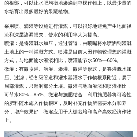
的根部，可以让水肥均衡地渗滴到每棵作物上，以最少量的
水培育出最多最好的果蔬植物。
采用喷、滴灌等设施进行灌溉，可以很好地避免产生地面径
流和深层渗漏损失，使水的利用率大为提高。
喷灌：是将灌溉水加压，通过管道，由喷嘴将水喷洒到灌溉
土地上的一种灌溉方式。喷灌是目前大田作物较理想的灌溉
方式，与地面输水灌溉相比，喷灌能节水50%—60%。
微灌：有微喷灌、滴灌、渗灌、微灌等形式，是将灌溉水加
压、过滤，经各级管道和灌水器灌水于作物根系附近，属于
局部灌溉，只湿润部分土壤。微灌与地面灌溉和喷灌相比，
可节水80%—85%。微灌与施肥结合，利用施肥器将可溶性
的肥料随水施入作物根区，及时补充作物所需要水分和养
分，增产效果好，微灌应用于大棚栽培和高产高效经济作物
上。