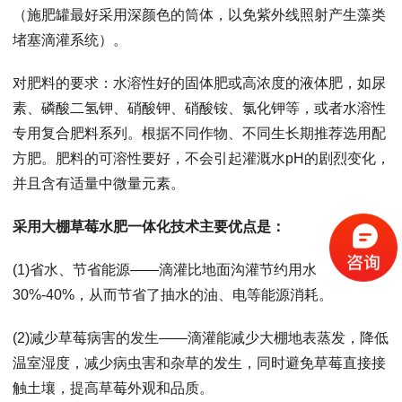
（施肥罐最好采用深颜色的筒体，以免紫外线照射产生藻类
堵塞滴灌系统）。
对肥料的要求：水溶性好的固体肥或高浓度的液体肥，如尿
素、磷酸二氢钾、硝酸钾、硝酸铵、氯化钾等，或者水溶性
专用复合肥料系列。根据不同作物、不同生长期推荐选用配
方肥。肥料的可溶性要好，不会引起灌溉水pH的剧烈变化，
并且含有适量中微量元素。
采用大棚草莓水肥一体化技术主要优点是：
(1)省水、节省能源——滴灌比地面沟灌节约用水
30%-40%，从而节省了抽水的油、电等能源消耗。
(2)减少草莓病害的发生——滴灌能减少大棚地表蒸发，降低
温室湿度，减少病虫害和杂草的发生，同时避免草莓直接接
触土壤，提高草莓外观和品质。