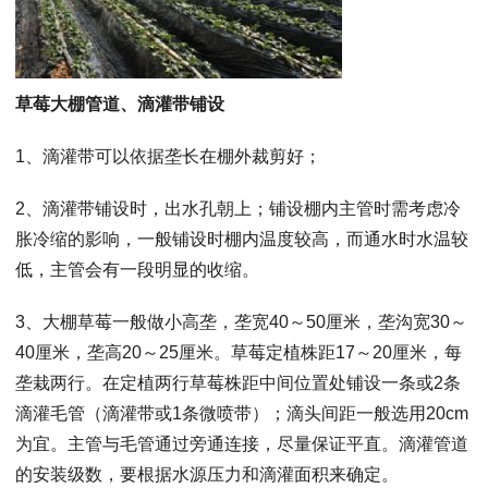
草莓大棚管道、滴灌带铺设
1、滴灌带可以依据垄长在棚外裁剪好；
2、滴灌带铺设时，出水孔朝上；铺设棚内主管时需考虑冷
胀冷缩的影响，一般铺设时棚内温度较高，而通水时水温较
低，主管会有一段明显的收缩。
3、大棚草莓一般做小高垄，垄宽40～50厘米，垄沟宽30～
40厘米，垄高20～25厘米。草莓定植株距17～20厘米，每
垄栽两行。在定植两行草莓株距中间位置处铺设一条或2条
滴灌毛管（滴灌带或1条微喷带）；滴头间距一般选用20cm
为宜。主管与毛管通过旁通连接，尽量保证平直。滴灌管道
的安装级数，要根据水源压力和滴灌面积来确定。