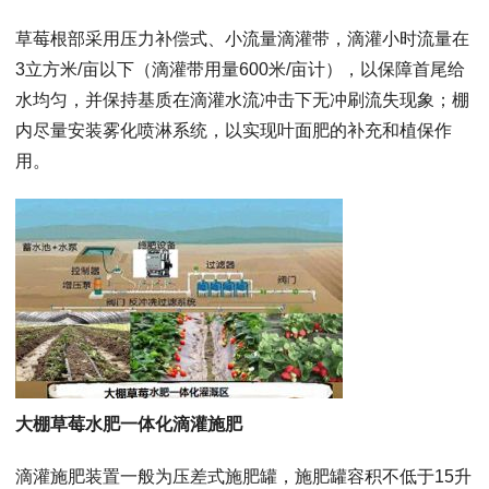
草莓根部采用压力补偿式、小流量滴灌带，滴灌小时流量在
3立方米/亩以下（滴灌带用量600米/亩计），以保障首尾给
水均匀，并保持基质在滴灌水流冲击下无冲刷流失现象；棚
内尽量安装雾化喷淋系统，以实现叶面肥的补充和植保作
用。
大棚草莓水肥一体化滴灌施肥
滴灌施肥装置一般为压差式施肥罐，施肥罐容积不低于15升