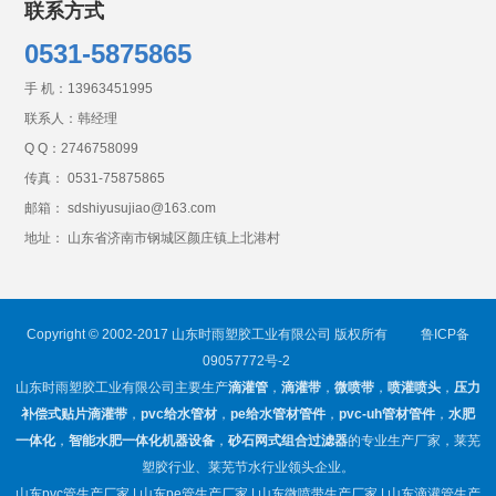
联系方式
0531-5875865
手 机：
13963451995
联系人：韩经理
Q Q：
2746758099
传真： 0531-75875865
邮箱： sdshiyusujiao@163.com
地址： 山东省济南市钢城区颜庄镇上北港村
Copyright © 2002-2017 山东时雨塑胶工业有限公司 版权所有
鲁ICP备
09057772号-2
山东时雨塑胶工业有限公司主要生产
滴灌管
，
滴灌带
，
微喷带
，
喷灌喷头
，
压力
补偿式贴片滴灌带
，
pvc给水管材
，
pe给水管材管件
，
pvc-uh管材管件
，
水肥
一体化
，
智能水肥一体化机器设备
，
砂石网式组合过滤器
的专业生产厂家，莱芜
塑胶行业、莱芜节水行业领头企业。
山东pvc管生产厂家 | 山东pe管生产厂家 | 山东微喷带生产厂家 | 山东滴灌管生产