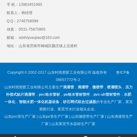
手 机：
13963451995
联系人：韩经理
Q Q：
2746758099
传真： 0531-75875865
邮箱： sdshiyusujiao@163.com
地址： 山东省济南市钢城区颜庄镇上北港村
Copyright © 2002-2017 山东时雨塑胶工业有限公司 版权所有
鲁ICP备
09057772号-2
山东时雨塑胶工业有限公司主要生产
滴灌管
，
滴灌带
，
微喷带
，
喷灌喷头
，
压力
补偿式贴片滴灌带
，
pvc给水管材
，
pe给水管材管件
，
pvc-uh管材管件
，
水肥
一体化
，
智能水肥一体化机器设备
，
砂石网式组合过滤器
的专业生产厂家，莱芜
塑胶行业、莱芜节水行业领头企业。
山东pvc管生产厂家 | 山东pe管生产厂家 | 山东微喷带生产厂家 | 山东滴灌管生产
厂家 | 山东莱芜节水器材生产厂家