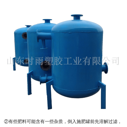
②有些肥料可能含有一些杂质，倒入施肥罐前先溶解过滤，