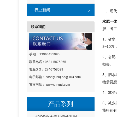
行业新闻
一、现代
水肥一体
联系我们
肥、省工
1、省水
3~10
手 机：13963451995
2、省肥
联系电话
：0531-5875865
损失。
客服Q Q
：
2746758099
3、肥水
电子邮箱
：
sdshiyusujiao@163.com
物需要想
官方网站
：
www.shiyusj.com
4、减少
产品系列
5、减少
能得到有
HDPE给水管材管件系列