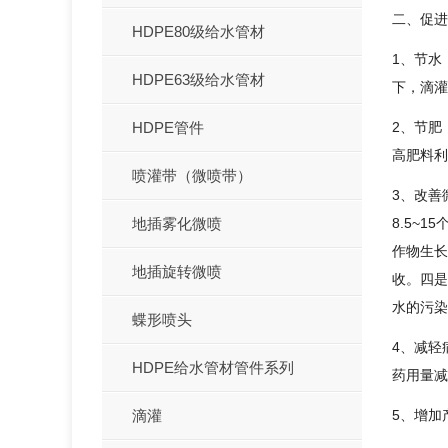
二、促进
HDPE80级给水管材
1、节水
HDPE63级给水管材
下，滴灌
2、节肥
HDPE管件
高肥料利
喷灌带（微喷带）
3、改善
8.5~
地插雾化微喷
作物生长
地插旋转微喷
收。四是
水的污染
蝶形喷头
4、减轻
HDPE给水管材管件系列
药用量减
5、增加
滴灌