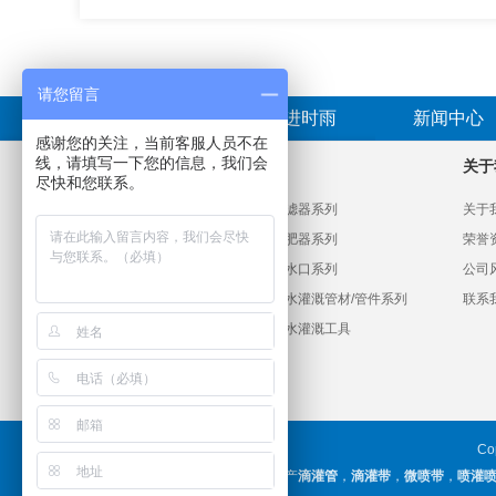
请您留言
首页
走进时雨
新闻中心
感谢您的关注，当前客服人员不在
线，请填写一下您的信息，我们会
产品分类
关于
尽快和您联系。
PVC给水管材管件系列
过滤器系列
关于
HDPE给水管材管件系列
施肥器系列
荣誉
滴灌系列
出水口系列
公司
微喷喷灌系列
节水灌溉管材/管件系列
联系
大田喷灌系列
节水灌溉工具
C
山东时雨塑胶工业有限公司主要生产
滴灌管
，
滴灌带
，
微喷带
，
喷灌