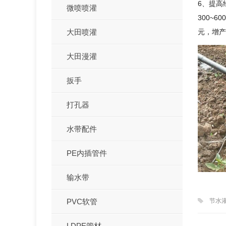
6、提高
微喷喷灌
300~6
元，增产增
大田喷灌
大田漫灌
扳手
打孔器
水带配件
PE内插管件
输水带
PVC软管
节水
LDPE管材