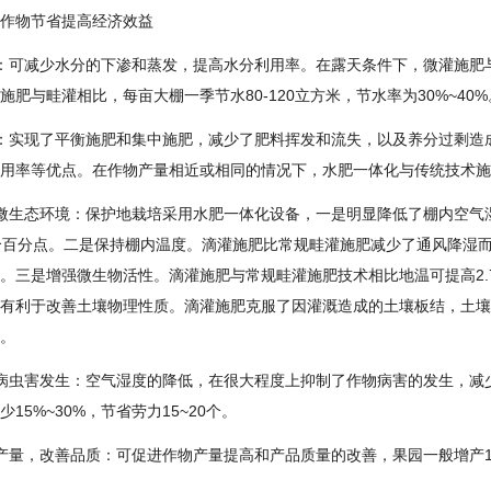
作物节省提高经济效益
：可减少水分的下渗和蒸发，提高水分利用率。在露天条件下，微灌施肥
施肥与畦灌相比，每亩大棚一季节水80-120立方米，节水率为30%~40%
：实现了平衡施肥和集中施肥，减少了肥料挥发和流失，以及养分过剩造
用率等优点。在作物产量相近或相同的情况下，水肥一体化与传统技术施肥
微生态环境：保护地栽培采用水肥一体化设备，一是明显降低了棚内空气
15个百分点。二是保持棚内温度。滴灌施肥比常规畦灌施肥减少了通风降湿
。三是增强微生物活性。滴灌施肥与常规畦灌施肥技术相比地温可提高2
有利于改善土壤物理性质。滴灌施肥克服了因灌溉造成的土壤板结，土壤
。
病虫害发生：空气湿度的降低，在很大程度上抑制了作物病害的发生，减
少15%~30%，节省劳力15~20个。
产量，改善品质：可促进作物产量提高和产品质量的改善，果园一般增产15%