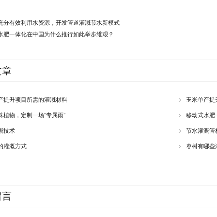
充分有效利用水资源，开发管道灌溉节水新模式
水肥一体化在中国为什么推行如此举步维艰？
文章
产提升项目所需的灌溉材料
玉米单产提
株植物，定制一场“专属雨”
移动式水肥
溉技术
节水灌溉管材
的灌溉方式
枣树有哪些
留言