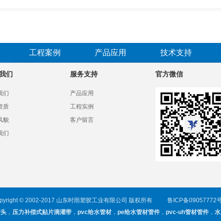
工程案例
产品应用
技术支持
我们
服务支持
官方微信
我们
产品应用
资质
工程实例
风貌
客户留言
我们
opyright © 2002-2017 山东时雨塑胶工业有限公司 版权所有
鲁ICP备09057772号
喷头
，
压力补偿式贴片滴灌带
，
pvc给水管材
，
pe给水管材管件
，
pvc-uh管材管件
，
水