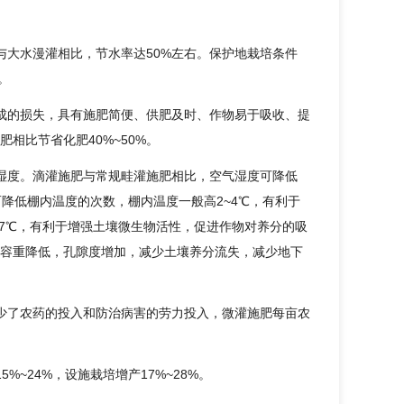
与大水漫灌相比，节水率达50%左右。保护地栽培条件
。
成的损失，具有施肥简便、供肥及时、作物易于吸收、提
相比节省化肥40%~50%。
湿度。滴灌施肥与常规畦灌施肥相比，空气湿度可降低
而降低棚内温度的次数，棚内温度一般高2~4℃，有利于
.7℃，有利于增强土壤微生物活性，促进作物对养分的吸
容重降低，孔隙度增加，减少土壤养分流失，减少地下
少了农药的投入和防治病害的劳力投入，微灌施肥每亩农
~24%，设施栽培增产17%~28%。