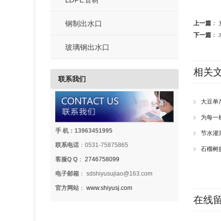
钢制出水口
上一篇
：
下一篇
：
玻璃钢出水口
相关
联系我们
大豆单
为每一
手 机：13963451995
节水灌
联系电话
：0531-75875865
石榴树
客服Q Q
：
2746758099
电子邮箱
： sdshiyusujiao@163.com
官方网站
：
www.shiyusj.com
在线