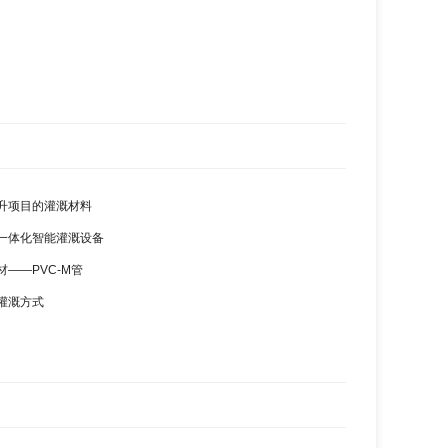
升项目的灌溉材料
一体化智能灌溉设备
——PVC-M管
灌溉方式