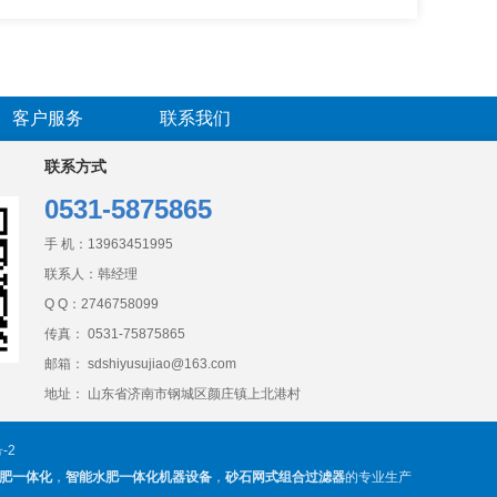
客户服务
联系我们
联系方式
0531-5875865
手 机：
13963451995
联系人：韩经理
Q Q：
2746758099
传真： 0531-75875865
邮箱： sdshiyusujiao@163.com
地址： 山东省济南市钢城区颜庄镇上北港村
-2
肥一体化
，
智能水肥一体化机器设备
，
砂石网式组合过滤器
的专业生产