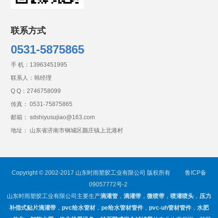
联系方式
0531-5875865
手 机：
13963451995
联系人：韩经理
Q Q：
2746758099
传真： 0531-75875865
邮箱： sdshiyusujiao@163.com
地址： 山东省济南市钢城区颜庄镇上北港村
Copyright © 2002-2017 山东时雨塑胶工业有限公司 版权所有
鲁ICP备
09057772号-2
山东时雨塑胶工业有限公司主要生产
滴灌管
，
滴灌带
，
微喷带
，
喷灌喷头
，
压力
补偿式贴片滴灌带
，
pvc给水管材
，
pe给水管材管件
，
pvc-uh管材管件
，
水肥