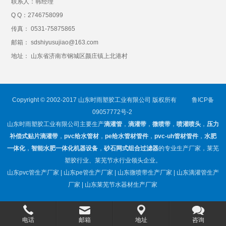
联系人：韩经理
Q Q：
2746758099
传真： 0531-75875865
邮箱： sdshiyusujiao@163.com
地址： 山东省济南市钢城区颜庄镇上北港村
Copyright © 2002-2017 山东时雨塑胶工业有限公司 版权所有
鲁ICP备
09057772号-2
山东时雨塑胶工业有限公司主要生产
滴灌管
，
滴灌带
，
微喷带
，
喷灌喷头
，
压力
补偿式贴片滴灌带
，
pvc给水管材
，
pe给水管材管件
，
pvc-uh管材管件
，
水肥
一体化
，
智能水肥一体化机器设备
，
砂石网式组合过滤器
的专业生产厂家，莱芜
塑胶行业、莱芜节水行业领头企业。
山东pvc管生产厂家 | 山东pe管生产厂家 | 山东微喷带生产厂家 | 山东滴灌管生产
厂家 | 山东莱芜节水器材生产厂家
电话
邮箱
地址
咨询