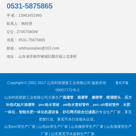
0531-5875865
手 机：
13963451995
联系人：韩经理
Q Q：
2746758099
传真： 0531-75875865
邮箱： sdshiyusujiao@163.com
地址： 山东省济南市钢城区颜庄镇上北港村
Copyright © 2002-2017 山东时雨塑胶工业有限公司 版权所有
鲁ICP备
09057772号-2
山东时雨塑胶工业有限公司主要生产
滴灌管
，
滴灌带
，
微喷带
，
喷灌喷头
，
压力
补偿式贴片滴灌带
，
pvc给水管材
，
pe给水管材管件
，
pvc-uh管材管件
，
水肥
一体化
，
智能水肥一体化机器设备
，
砂石网式组合过滤器
的专业生产厂家，莱芜
塑胶行业、莱芜节水行业领头企业。
山东pvc管生产厂家 | 山东pe管生产厂家 | 山东微喷带生产厂家 | 山东滴灌管生产
厂家 | 山东莱芜节水器材生产厂家