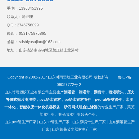
手 机：
13963451995
联系人：韩经理
Q Q：
2746758099
传真： 0531-75875865
邮箱： sdshiyusujiao@163.com
地址： 山东省济南市钢城区颜庄镇上北港村
Copyright © 2002-2017 山东时雨塑胶工业有限公司 版权所有
鲁ICP备
09057772号-2
山东时雨塑胶工业有限公司主要生产
滴灌管
，
滴灌带
，
微喷带
，
喷灌喷头
，
压力
补偿式贴片滴灌带
，
pvc给水管材
，
pe给水管材管件
，
pvc-uh管材管件
，
水肥
一体化
，
智能水肥一体化机器设备
，
砂石网式组合过滤器
的专业生产厂家，莱芜
塑胶行业、莱芜节水行业领头企业。
山东pvc管生产厂家 | 山东pe管生产厂家 | 山东微喷带生产厂家 | 山东滴灌管生产
厂家 | 山东莱芜节水器材生产厂家