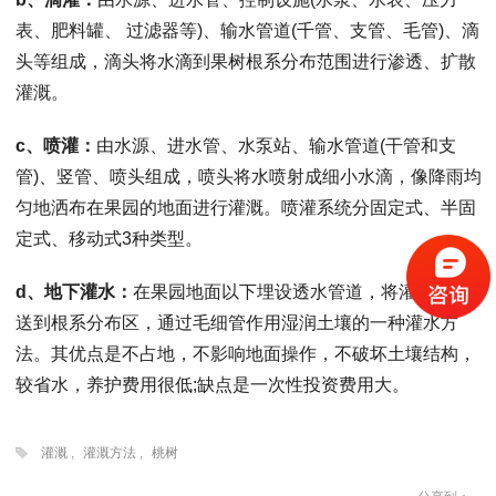
表、肥料罐、 过滤器等)、输水管道(千管、支管、毛管)、滴
头等组成，滴头将水滴到果树根系分布范围进行渗透、扩散
灌溉。
c、喷灌：
由水源、进水管、水泵站、输水管道(干管和支
管)、竖管、喷头组成，喷头将水喷射成细小水滴，像降雨均
匀地洒布在果园的地面进行灌溉。喷灌系统分固定式、半固
定式、移动式3种类型。
d、地下灌水：
在果园地面以下埋设透水管道，将灌溉水输
送到根系分布区，通过毛细管作用湿润土壤的一种灌水方
法。其优点是不占地，不影响地面操作，不破坏土壤结构，
较省水，养护费用很低;缺点是一次性投资费用大。
灌溉
,
灌溉方法
,
桃树