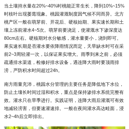
当土壤持水量在20%~40%时桃能正常生长，降到10%~15%
时枝叶出现萎蔫现象。桃园灌溉制度因气候不同而异。北方
桃产区一般在萌芽前、开花后、硬核始期、果实速长期和土
壤上冻前灌水4~5次。萌芽前要浇足，使灌溉水下渗深度达
80cm左右。硬核期对水分敏感，灌水量要小，浇到即可。
果实速长期是否灌水要依降雨情况而定，天旱缺水时可在采
前2~3周轻灌一次，以保证果实增大。雨季到来之前，必须
疏通排水渠道，检修好排水设备，遇连降大雨时要顶雨排
涝，严防积水时间超过24h。
南方雨量充沛，桃园水分管理的主要任务是降低地下水位，
防止土壤长时间过湿和积水，重点是保持渗排水系统完整有
效。灌水只在旱季进行。实践证明，连降大雨后灌溉可有效
地减轻涝害，但要速灌速排。一般在夜间灌水高达畦面，浸
水2~4h后立即排出。