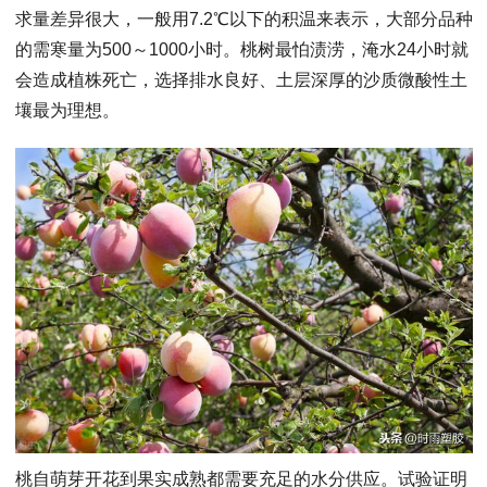
求量差异很大，一般用7.2℃以下的积温来表示，大部分品种
的需寒量为500～1000小时。桃树最怕渍涝，淹水24小时就
会造成植株死亡，选择排水良好、土层深厚的沙质微酸性土
壤最为理想。
桃自萌芽开花到果实成熟都需要充足的水分供应。试验证明