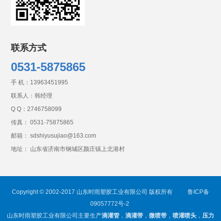
联系方式
0531-5875865
手 机：
13963451995
联系人：韩经理
Q Q：
2746758099
传真： 0531-75875865
邮箱： sdshiyusujiao@163.com
地址： 山东省济南市钢城区颜庄镇上北港村
Copyright © 2002-2017 山东时雨塑胶工业有限公司 版权所有
鲁ICP备
09057772号-2
山东时雨塑胶工业有限公司主要生产
滴灌管
，
滴灌带
，
微喷带
，
喷灌喷头
，
压力