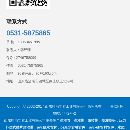
联系方式
0531-5875865
手 机：
13963451995
联系人：韩经理
Q Q：
2746758099
传真： 0531-75875865
邮箱： sdshiyusujiao@163.com
地址： 山东省济南市钢城区颜庄镇上北港村
Copyright © 2002-2017 山东时雨塑胶工业有限公司 版权所有
鲁ICP备
09057772号-2
山东时雨塑胶工业有限公司主要生产
滴灌管
，
滴灌带
，
微喷带
，
喷灌喷头
，
压力
补偿式贴片滴灌带
，
pvc给水管材
，
pe给水管材管件
，
pvc-uh管材管件
，
水肥