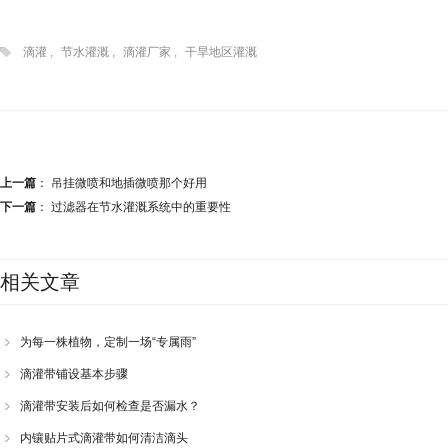
滴灌
,
节水灌溉
,
滴灌厂家
,
干旱地区灌溉
上一篇
：
吊挂微喷和地插微喷那个好用
下一篇
：
过滤器在节水灌溉系统中的重要性
相关文章
为每一株植物，定制一场“专属雨”
滴灌带铺设基本步骤
滴灌带安装后如何检查是否漏水？
内镶贴片式滴灌带如何清洁滴头