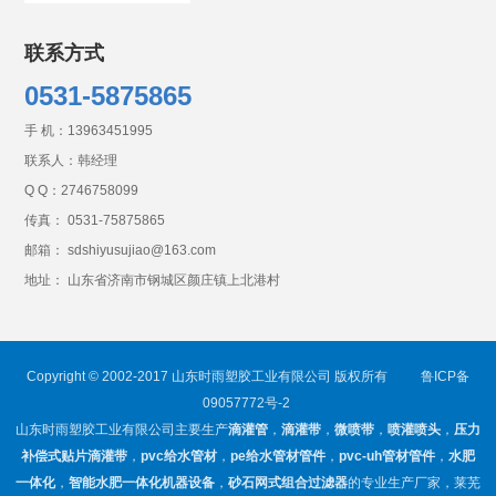
联系方式
0531-5875865
手 机：
13963451995
联系人：韩经理
Q Q：
2746758099
传真： 0531-75875865
邮箱： sdshiyusujiao@163.com
地址： 山东省济南市钢城区颜庄镇上北港村
Copyright © 2002-2017 山东时雨塑胶工业有限公司 版权所有
鲁ICP备
09057772号-2
山东时雨塑胶工业有限公司主要生产
滴灌管
，
滴灌带
，
微喷带
，
喷灌喷头
，
压力
补偿式贴片滴灌带
，
pvc给水管材
，
pe给水管材管件
，
pvc-uh管材管件
，
水肥
一体化
，
智能水肥一体化机器设备
，
砂石网式组合过滤器
的专业生产厂家，莱芜