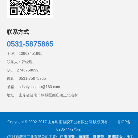
联系方式
0531-5875865
手 机：
13963451995
联系人：韩经理
Q Q：
2746758099
传真： 0531-75875865
邮箱： sdshiyusujiao@163.com
地址： 山东省济南市钢城区颜庄镇上北港村
Copyright © 2002-2017 山东时雨塑胶工业有限公司 版权所有
鲁ICP备
09057772号-2
山东时雨塑胶工业有限公司主要生产
滴灌管
，
滴灌带
，
微喷带
，
喷灌喷头
，
压力