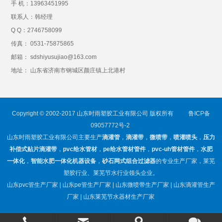
手 机：
13963451995
联系人：韩经理
Q Q：
2746758099
传真： 0531-75875865
邮箱： sdshiyusujiao@163.com
地址： 山东省济南市钢城区颜庄镇上北港村
Copyright © 2002-2017 山东时雨塑胶工业有限公司 版权所有
鲁ICP备
09057772号-2
山东时雨塑胶工业有限公司主要生产
滴灌管
，
滴灌带
，
微喷带
，
喷灌喷头
，
压力
补偿式贴片滴灌带
，
pvc给水管材
，
pe给水管材管件
，
pvc-uh管材管件
，
水肥
一体化
，
智能水肥一体化机器设备
，
砂石网式组合过滤器
的专业生产厂家，莱芜
塑胶行业、莱芜节水行业领头企业。
山东pvc管生产厂家 | 山东pe管生产厂家 | 山东微喷带生产厂家 | 山东滴灌管生产
厂家 | 山东莱芜节水器材生产厂家