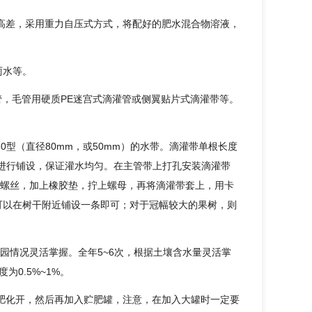
高差，采用重力自压式方式，将配好的肥水混合物溶液，
雨水等。
埋管，毛管用硬质PE迷宫式滴灌管或侧翼贴片式滴灌带等。
0型（直径80mm，或50mm）的水带。滴灌带单根长度
边进行铺设，保证灌水均匀。在主管带上打孔安装滴灌带
螺丝，加上橡胶垫，拧上螺母，再将滴灌带套上，用卡
可以在树干附近铺设一条即可；对于冠幅较大的果树，则
果园情况灵活掌握。全年5~6次，根据土壤含水量灵活掌
0.5%~1%。
肥化开，然后再加入贮肥罐，注意，在加入大罐时一定要