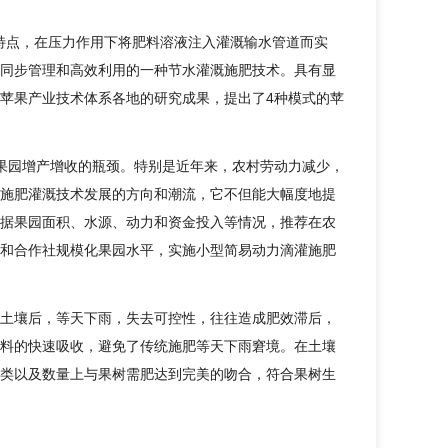
肥特点，在压力作用下将肥料溶液注入灌溉输水管道而实
同步管理和高效利用的一种节水灌溉施肥技术。具有显
苹果产业技术体系各地的研究成果，提出了4种模式的苹
果园增产增收的瓶颈。特别是近年来，农村劳动力减少，
施肥灌溉技术发展的方向和潮流，它不但能大幅度地提
据果园面积、水源、动力和资金投入等情况，推荐在农
和合作社规模化果园水平，实施小型简易动力滴灌施肥
土壤后，等天下雨，失去可控性，往往造成肥效滞后，
料的快速吸收，避免了传统施肥等天下雨窘境。在土壤
类以及数量上与果树需肥达到完美的吻合，符合果树生