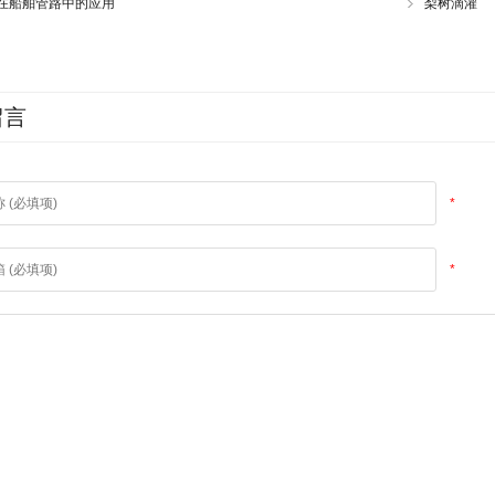
管在船舶管路中的应用
梨树滴灌
留言
*
*