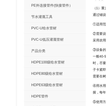
PE外连接管件(快接管件）
（1）重
通过铺设
节水灌溉工具
①适用范
PVC-U给水管材
②需要设
PVC-U低压灌溉管材
采用农用
③设备的
产品分类
一般40
HDPE100级给水管材
时，尽量
子卡紧即
HDPE80级给水管材
需要在树
HDPE63级给水管材
④用水用
握，每年
HDPE管件
⑤使用方