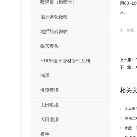
喷灌带（微喷带）
用80~
大。
地插雾化微喷
水肥
地插旋转微喷
蝶形喷头
上一篇
：
HDPE给水管材管件系列
下一篇
：
滴灌
相关
微喷喷灌
大田喷灌
大豆单
移动式
大田漫灌
水肥一
扳手