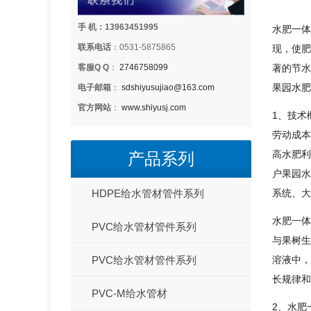
手 机：13963451995
水肥一体
联系电话
：0531-5875865
现，使肥
客服Q Q
：
2746758099
著的节水
果园水肥
电子邮箱
：
sdshiyusujiao@163.com
官方网站
：
www.shiyusj.com
1、技术
劳动成本
高水肥利
产品系列
户果园水
HDPE给水管材管件系列
系统、大
水肥一体
PVC给水管材管件系列
与果树生
PVC给水管材管件系列
溶液中，
长规律和
PVC-M给水管材
2、水肥