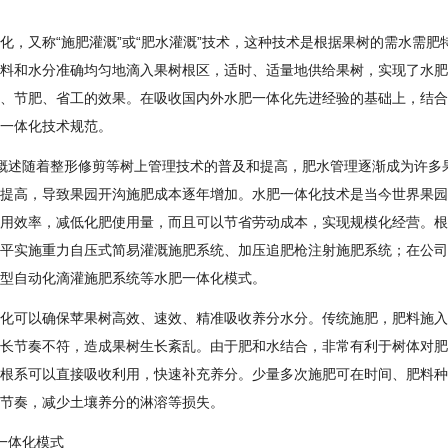
化，又称“施肥灌溉”或“肥水灌溉”技术，这种技术是根据果树的需水需
料和水分准确均匀地滴入果树根区，适时、适量地供给果树，实现了水肥
、节肥、省工的效果。在吸收国内外水肥一体化先进经验的基础上，结合
一体化技术规范。
概述随着整形修剪等树上管理技术的普及和提高，肥水管理逐渐成为许多
提高，导致果园开沟施肥成本逐年增加。水肥一体化技术是当今世界果园
用效率，减低化肥使用量，而且可以节省劳动成本，实现规模化经营。根
平实施重力自压式简易灌溉施肥系统、加压追肥枪注射施肥系统；在公司
型自动化滴灌施肥系统等水肥一体化模式。
化可以确保苹果树高效、速效、精准吸收养分水分。传统施肥，肥料施入
长节奏不符，造成果树生长紊乱。由于肥和水结合，非常有利于树体对肥
根系可以直接吸收利用，快速补充养分。少量多次施肥可在时间、肥料种
节奏，减少土壤养分的淋溶等损失。
一体化模式