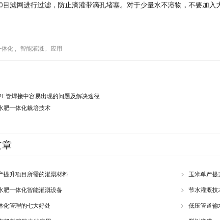
100目滤网进行过滤，防止滴灌带滴孔堵塞。对于少量水不溶物，不要加入
一体化
,
智能灌溉
,
应用
PE管焊接中容易出现的问题及解决途径
水肥一体化栽培技术
文章
产提升项目所需的灌溉材料
玉米单产提
水肥一体化智能灌溉设备
节水灌溉技
体化管理的七大好处
低压管道输