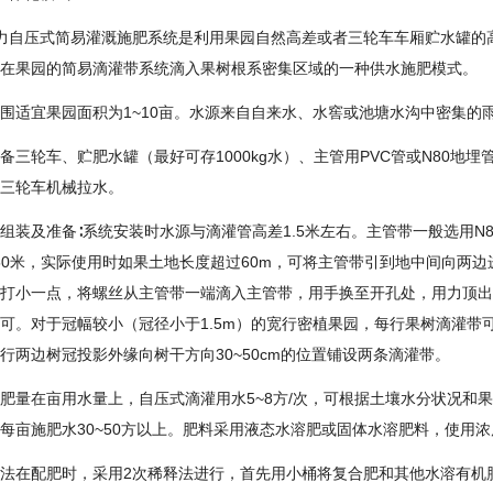
力自压式简易灌溉施肥系统是利用果园自然高差或者三轮车车厢贮水罐的
在果园的简易滴灌带系统滴入果树根系密集区域的一种供水施肥模式。
围适宜果园面积为1~10亩。水源来自自来水、水窖或池塘水沟中密集的
备三轮车、贮肥水罐（最好可存1000kg水）、主管用PVC管或N80地
三轮车机械拉水。
组装及准备∶系统安装时水源与滴灌管高差1.5米左右。主管带一般选用N8
-50米，实际使用时如果土地长度超过60m，可将主管带引到地中间向两
打小一点，将螺丝从主管带一端滴入主管带，用手换至开孔处，用力顶出
可。对于冠幅较小（冠径小于1.5m）的宽行密植果园，每行果树滴灌带
行两边树冠投影外缘向树干方向30~50cm的位置铺设两条滴灌带。
肥量在亩用水量上，自压式滴灌用水5~8方/次，可根据土壤水分状况和
每亩施肥水30~50方以上。肥料采用液态水溶肥或固体水溶肥料，使用浓度为
法在配肥时，采用2次稀释法进行，首先用小桶将复合肥和其他水溶有机