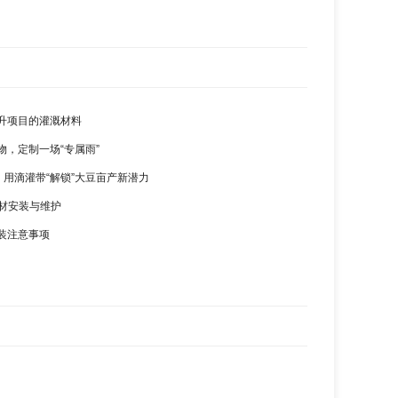
升项目的灌溉材料
物，定制一场“专属雨”
，用滴灌带“解锁”大豆亩产新潜力
管材安装与维护
装注意事项