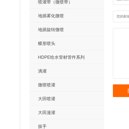
喷灌带（微喷带）
地插雾化微喷
地插旋转微喷
蝶形喷头
HDPE给水管材管件系列
滴灌
微喷喷灌
大田喷灌
大田漫灌
扳手