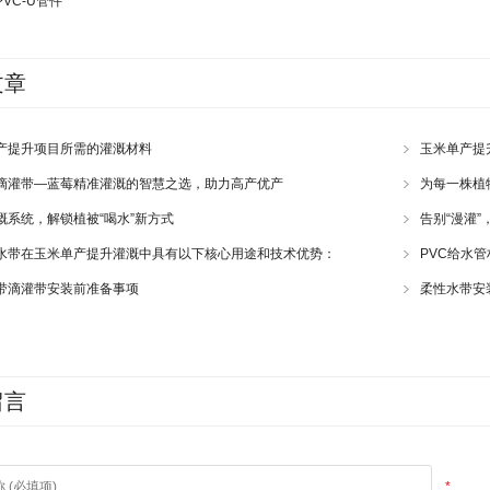
PVC-U管件
文章
产提升项目所需的灌溉材料
玉米单产提
滴灌带—蓝莓精准灌溉的智慧之选，助力高产优产
为每一株植
溉系统，解锁植被“喝水”新方式
告别“漫灌”
水带在玉米单产提升灌溉中具有以下核心用途和技术优势：
PVC给水
带滴灌带安装前准备事项
柔性水带安
留言
*