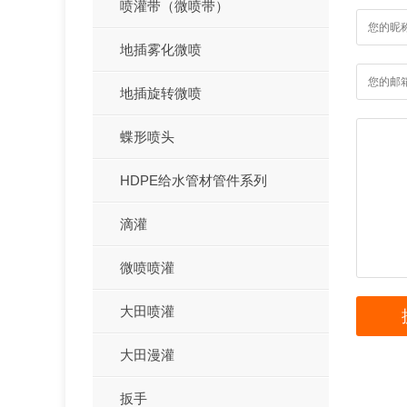
喷灌带（微喷带）
地插雾化微喷
地插旋转微喷
蝶形喷头
HDPE给水管材管件系列
滴灌
微喷喷灌
大田喷灌
大田漫灌
扳手