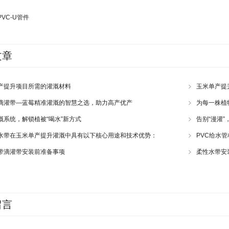
PVC-U管件
文章
产提升项目所需的灌溉材料
玉米单产提
滴灌带—蓝莓精准灌溉的智慧之选，助力高产优产
为每一株植
溉系统，解锁植被“喝水”新方式
告别“漫灌”
水带在玉米单产提升灌溉中具有以下核心用途和技术优势：
PVC给水
带滴灌带安装前准备事项
柔性水带安
留言