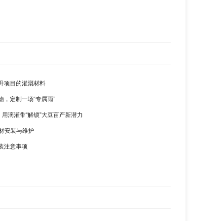
升项目的灌溉材料
物，定制一场“专属雨”
，用滴灌带“解锁”大豆亩产新潜力
管材安装与维护
装注意事项