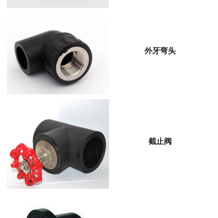
外牙弯头
截止阀