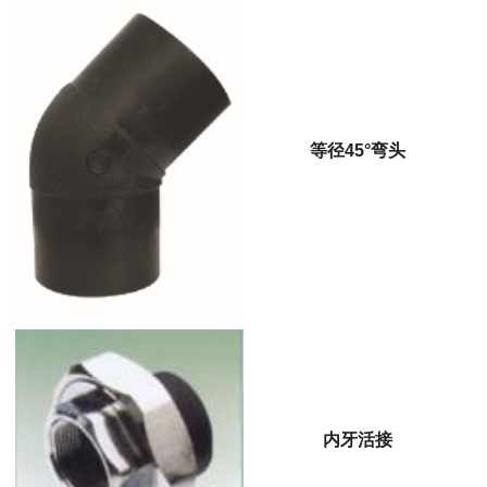
等径45°弯头
内牙活接