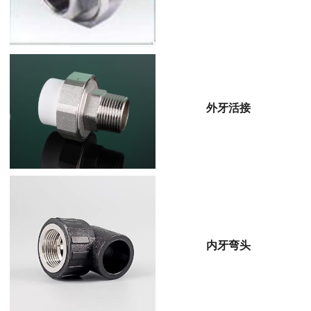
外牙活接
内牙弯头