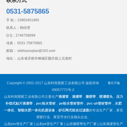
联系方式
0531-5875865
手 机：
13963451995
联系人：韩经理
Q Q：
2746758099
传真： 0531-75875865
邮箱： sdshiyusujiao@163.com
地址： 山东省济南市钢城区颜庄镇上北港村
Copyright © 2002-2017 山东时雨塑胶工业有限公司 版权所有
鲁ICP备
09057772号-2
山东时雨塑胶工业有限公司主要生产
滴灌管
，
滴灌带
，
微喷带
，
喷灌喷头
，
压力
补偿式贴片滴灌带
，
pvc给水管材
，
pe给水管材管件
，
pvc-uh管材管件
，
水肥
一体化
，
智能水肥一体化机器设备
，
砂石网式组合过滤器
的专业生产厂家，莱芜
塑胶行业、莱芜节水行业领头企业。
山东pvc管生产厂家 | 山东pe管生产厂家 | 山东微喷带生产厂家 | 山东滴灌管生产