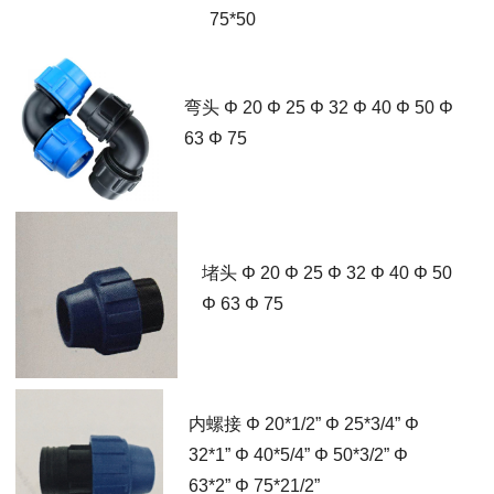
75*50
弯头 Φ 20 Φ 25 Φ 32 Φ 40 Φ 50 Φ
63 Φ 75
堵头 Φ 20 Φ 25 Φ 32 Φ 40 Φ 50
Φ 63 Φ 75
内螺接 Φ 20*1/2” Φ 25*3/4” Φ
32*1” Φ 40*5/4” Φ 50*3/2” Φ
63*2” Φ 75*21/2”