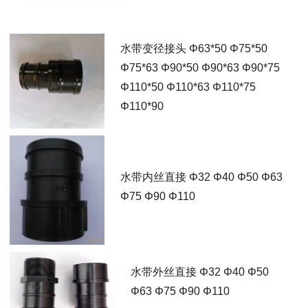
水带变径接头 Φ63*50 Φ75*50
Φ75*63 Φ90*50 Φ90*63 Φ90*75
Φ110*50 Φ110*63 Φ110*75
Φ110*90
水带内丝直接 Φ32 Φ40 Φ50 Φ63
Φ75 Φ90 Φ110
水带外丝直接 Φ32 Φ40 Φ50
Φ63 Φ75 Φ90 Φ110