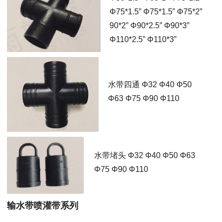
Φ75*1.5” Φ75*1.5” Φ75*2”
90*2” Φ90*2.5” Φ90*3”
Φ110*2.5” Φ110*3”
水带四通 Φ32 Φ40 Φ50
Φ63 Φ75 Φ90 Φ110
水带堵头 Φ32 Φ40 Φ50 Φ63
Φ75 Φ90 Φ110
输水带喷灌带系列