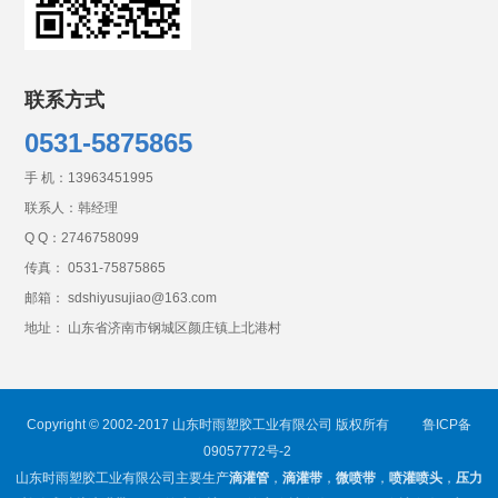
联系方式
0531-5875865
手 机：
13963451995
联系人：韩经理
Q Q：
2746758099
传真： 0531-75875865
邮箱： sdshiyusujiao@163.com
地址： 山东省济南市钢城区颜庄镇上北港村
Copyright © 2002-2017 山东时雨塑胶工业有限公司 版权所有
鲁ICP备
09057772号-2
山东时雨塑胶工业有限公司主要生产
滴灌管
，
滴灌带
，
微喷带
，
喷灌喷头
，
压力