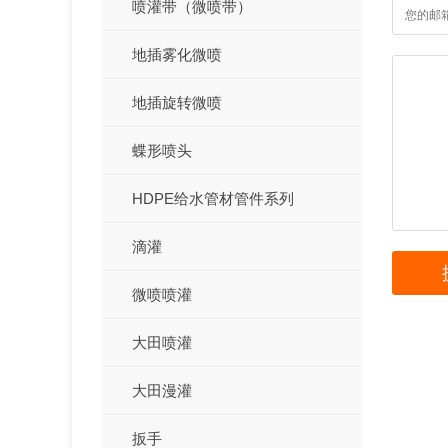
喷灌带（微喷带）
地插雾化微喷
地插旋转微喷
蝶形喷头
HDPE给水管材管件系列
滴灌
微喷喷灌
大田喷灌
大田漫灌
扳手