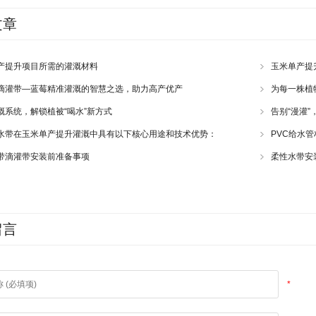
文章
产提升项目所需的灌溉材料
玉米单产提
滴灌带—蓝莓精准灌溉的智慧之选，助力高产优产
为每一株植
溉系统，解锁植被“喝水”新方式
告别“漫灌”
水带在玉米单产提升灌溉中具有以下核心用途和技术优势：
PVC给水
带滴灌带安装前准备事项
柔性水带安
留言
*