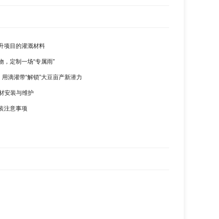
升项目的灌溉材料
物，定制一场“专属雨”
，用滴灌带“解锁”大豆亩产新潜力
管材安装与维护
装注意事项