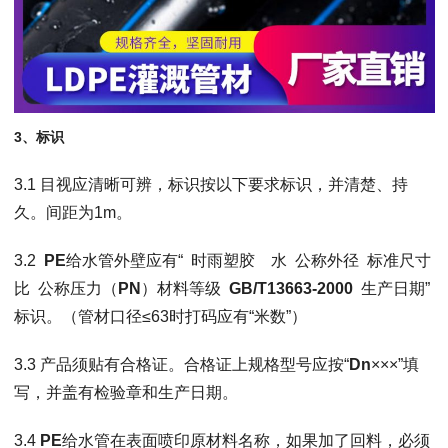
3、
标识
3.1 目视应清晰可辨，标识按以下要求标识，并清楚、持
久。间距为1m。
3.2
PE
给水管外壁应有“ 时雨塑胶 水 公称外径 标准尺寸
比 公称压力（
PN
）材料等级
GB/T13663-2000
生产日期”
标识。（管材口径≤63时打码应有“米数”）
3.3 产品须贴有合格证。合格证上规格型号应按“
Dn
×××”填
写，并盖有检验章和生产日期。
3.4
PE
给水管在表面喷印原材料名称，如果加了回料，必须