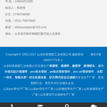
手 机：
13963451995
联系人：韩经理
Q Q：
2746758099
传真： 0531-75875865
邮箱： sdshiyusujiao@163.com
地址： 山东省济南市钢城区颜庄镇上北港村
Copyright © 2002-2017 山东时雨塑胶工业有限公司 版权所有
鲁ICP备
09057772号-2
山东时雨塑胶工业有限公司主要生产
滴灌管
，
滴灌带
，
微喷带
，
喷灌喷头
，
压力
补偿式贴片滴灌带
，
pvc给水管材
，
pe给水管材管件
，
pvc-uh管材管件
，
水肥
一体化
，
智能水肥一体化机器设备
，
砂石网式组合过滤器
的专业生产厂家，莱芜
塑胶行业、莱芜节水行业领头企业。
山东pvc管生产厂家 | 山东pe管生产厂家 | 山东微喷带生产厂家 | 山东滴灌管生产
厂家 | 山东莱芜节水器材生产厂家