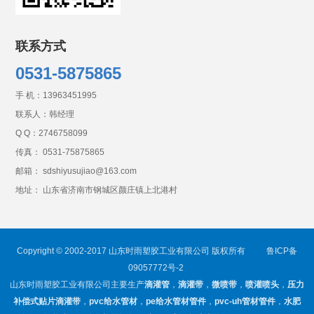
联系方式
0531-5875865
手 机：
13963451995
联系人：韩经理
Q Q：
2746758099
传真： 0531-75875865
邮箱： sdshiyusujiao@163.com
地址： 山东省济南市钢城区颜庄镇上北港村
Copyright © 2002-2017 山东时雨塑胶工业有限公司 版权所有
鲁ICP备
09057772号-2
山东时雨塑胶工业有限公司主要生产
滴灌管
，
滴灌带
，
微喷带
，
喷灌喷头
，
压力
补偿式贴片滴灌带
，
pvc给水管材
，
pe给水管材管件
，
pvc-uh管材管件
，
水肥